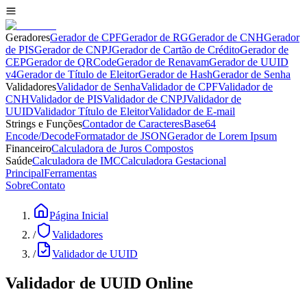
Geradores
Gerador de CPF
Gerador de RG
Gerador de CNH
Gerador
de PIS
Gerador de CNPJ
Gerador de Cartão de Crédito
Gerador de
CEP
Gerador de QRCode
Gerador de Renavam
Gerador de UUID
v4
Gerador de Título de Eleitor
Gerador de Hash
Gerador de Senha
Validadores
Validador de Senha
Validador de CPF
Validador de
CNH
Validador de PIS
Validador de CNPJ
Validador de
UUID
Validador Título de Eleitor
Validador de E-mail
Strings e Funções
Contador de Caracteres
Base64
Encode/Decode
Formatador de JSON
Gerador de Lorem Ipsum
Financeiro
Calculadora de Juros Compostos
Saúde
Calculadora de IMC
Calculadora Gestacional
Principal
Ferramentas
Sobre
Contato
Página Inicial
/
Validadores
/
Validador de UUID
Validador de UUID Online