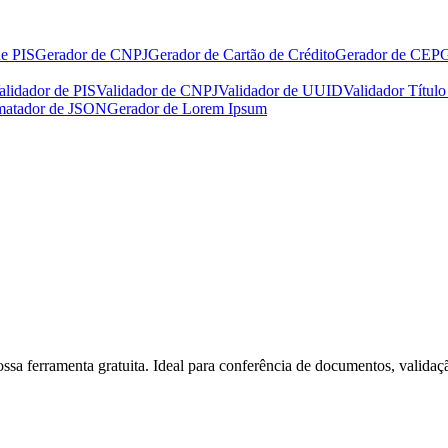
e PIS
Gerador de CNPJ
Gerador de Cartão de Crédito
Gerador de CEP
G
alidador de PIS
Validador de CNPJ
Validador de UUID
Validador Título
matador de JSON
Gerador de Lorem Ipsum
a ferramenta gratuita. Ideal para conferência de documentos, validação