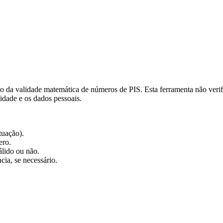
o da validade matemática de números de PIS. Esta ferramenta não verif
cidade e os dados pessoais.
tuação).
ero.
álido ou não.
cia, se necessário.