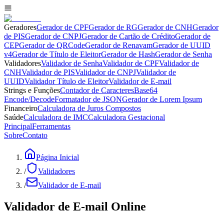
Geradores
Gerador de CPF
Gerador de RG
Gerador de CNH
Gerador
de PIS
Gerador de CNPJ
Gerador de Cartão de Crédito
Gerador de
CEP
Gerador de QRCode
Gerador de Renavam
Gerador de UUID
v4
Gerador de Título de Eleitor
Gerador de Hash
Gerador de Senha
Validadores
Validador de Senha
Validador de CPF
Validador de
CNH
Validador de PIS
Validador de CNPJ
Validador de
UUID
Validador Título de Eleitor
Validador de E-mail
Strings e Funções
Contador de Caracteres
Base64
Encode/Decode
Formatador de JSON
Gerador de Lorem Ipsum
Financeiro
Calculadora de Juros Compostos
Saúde
Calculadora de IMC
Calculadora Gestacional
Principal
Ferramentas
Sobre
Contato
Página Inicial
/
Validadores
/
Validador de E-mail
Validador de E-mail Online